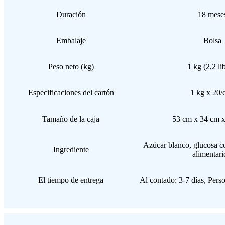
Duración
18 mese
Embalaje
Bolsa
Peso neto (kg)
1 kg (2,2 li
Especificaciones del cartón
1 kg x 20/
Tamaño de la caja
53 cm x 34 cm x
Azúcar blanco, glucosa co
Ingrediente
alimentari
El tiempo de entrega
Al contado: 3-7 días, Pers