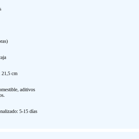
s
bras)
caja
 21,5 cm
mestible, aditivos
os.
onalizado: 5-15 días