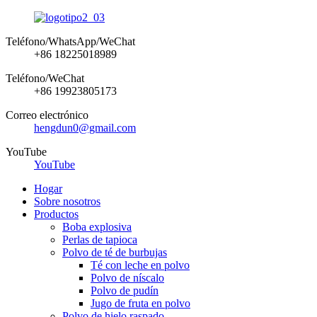
Teléfono/WhatsApp/WeChat
+86 18225018989
Teléfono/WeChat
+86 19923805173
Correo electrónico
hengdun0@gmail.com
YouTube
YouTube
Hogar
Sobre nosotros
Productos
Boba explosiva
Perlas de tapioca
Polvo de té de burbujas
Té con leche en polvo
Polvo de níscalo
Polvo de pudín
Jugo de fruta en polvo
Polvo de hielo raspado