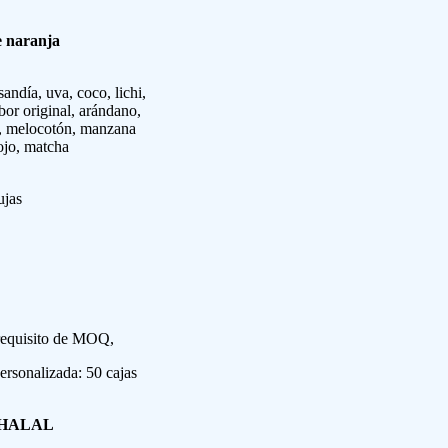
e naranja
andía, uva, coco, lichi,
abor original, arándano,
n, melocotón, manzana
rojo, matcha
ujas
 requisito de MOQ,
rsonalizada: 50 cajas
 HALAL