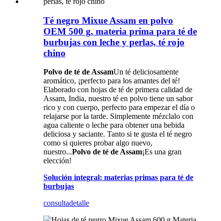
Té negro Mixue Assam en polvo
OEM 500 g, materia prima para té de
burbujas con leche y perlas, té rojo
chino
Polvo de té de Assam
Un té deliciosamente
aromático, ¡perfecto para los amantes del té!
Elaborado con hojas de té de primera calidad de
Assam, India, nuestro té en polvo tiene un sabor
rico y con cuerpo, perfecto para empezar el día o
relajarse por la tarde. Simplemente mézclalo con
agua caliente o leche para obtener una bebida
deliciosa y saciante. Tanto si te gusta el té negro
como si quieres probar algo nuevo,
nuestro...
Polvo de té de Assam
¡Es una gran
elección!
Solución integral: materias primas para té de
burbujas
consulta
detalle