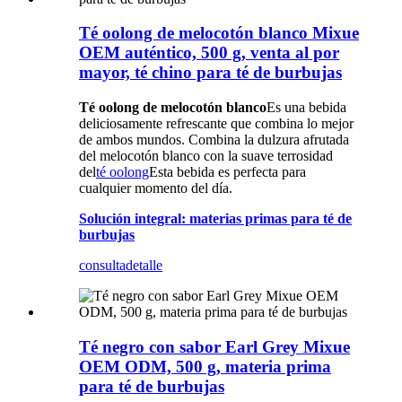
Té oolong de melocotón blanco Mixue
OEM auténtico, 500 g, venta al por
mayor, té chino para té de burbujas
Té oolong de melocotón blanco
Es una bebida
deliciosamente refrescante que combina lo mejor
de ambos mundos. Combina la dulzura afrutada
del melocotón blanco con la suave terrosidad
del
té oolong
Esta bebida es perfecta para
cualquier momento del día.
Solución integral: materias primas para té de
burbujas
consulta
detalle
Té negro con sabor Earl Grey Mixue
OEM ODM, 500 g, materia prima
para té de burbujas