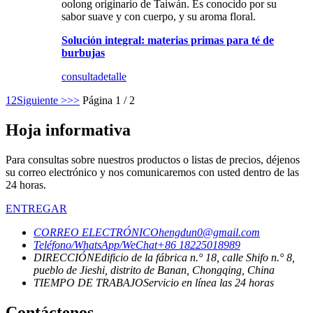
oolong originario de Taiwán. Es conocido por su
sabor suave y con cuerpo, y su aroma floral.
Solución integral: materias primas para té de
burbujas
consulta
detalle
1
2
Siguiente >
>>
Página 1 / 2
Hoja informativa
Para consultas sobre nuestros productos o listas de precios, déjenos
su correo electrónico y nos comunicaremos con usted dentro de las
24 horas.
ENTREGAR
CORREO ELECTRÓNICO
hengdun0@gmail.com
Teléfono/WhatsApp/WeChat
+86 18225018989
DIRECCIÓN
Edificio de la fábrica n.° 18, calle Shifo n.° 8,
pueblo de Jieshi, distrito de Banan, Chongqing, China
TIEMPO DE TRABAJO
Servicio en línea las 24 horas
Contáctenos