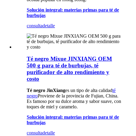
Solución integral: materias primas para té de
burbujas
consulta
detalle
Té negro Mixue JINXIANG OEM
500 g para té de burbujas, té
purificador de alto rendimiento y
costo
Té negro JinXiang
es un tipo de alta calidad
té
negro
Proviene de la provincia de Fujian, China.
Es famoso por su dulce aroma y sabor suave, con
toques de miel y caramelo.
Solución integral: materias primas para té de
burbujas
consulta
detalle