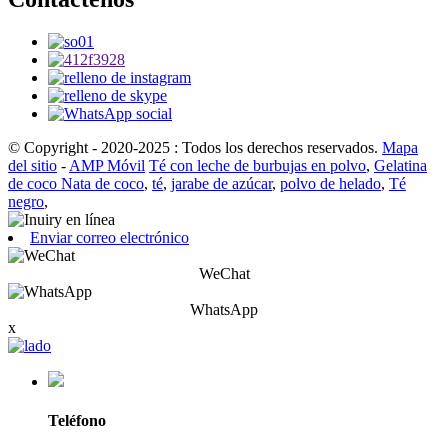
© Copyright - 2020-2025 : Todos los derechos reservados.
Mapa
del sitio
-
AMP Móvil
Té con leche de burbujas en polvo
,
Gelatina
de coco Nata de coco
,
té
,
jarabe de azúcar
,
polvo de helado
,
Té
negro
,
Enviar correo electrónico
WeChat
WhatsApp
x
Teléfono