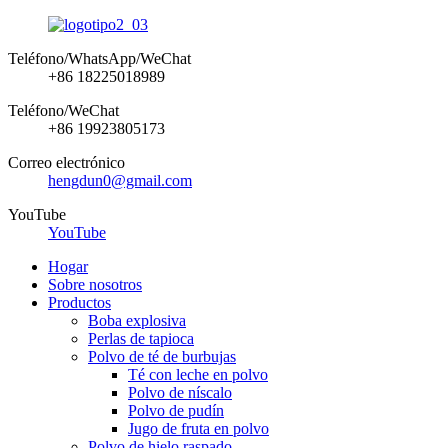
Teléfono/WhatsApp/WeChat
+86 18225018989
Teléfono/WeChat
+86 19923805173
Correo electrónico
hengdun0@gmail.com
YouTube
YouTube
Hogar
Sobre nosotros
Productos
Boba explosiva
Perlas de tapioca
Polvo de té de burbujas
Té con leche en polvo
Polvo de níscalo
Polvo de pudín
Jugo de fruta en polvo
Polvo de hielo raspado