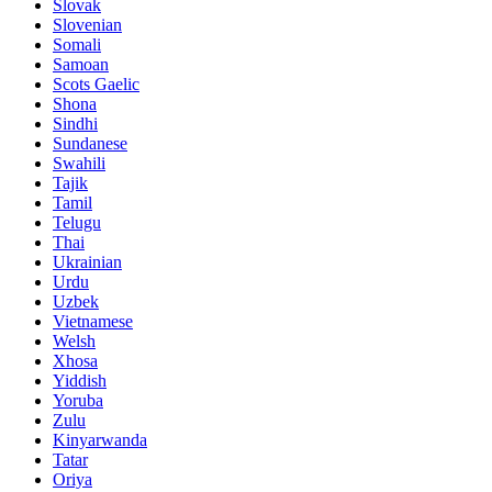
Slovak
Slovenian
Somali
Samoan
Scots Gaelic
Shona
Sindhi
Sundanese
Swahili
Tajik
Tamil
Telugu
Thai
Ukrainian
Urdu
Uzbek
Vietnamese
Welsh
Xhosa
Yiddish
Yoruba
Zulu
Kinyarwanda
Tatar
Oriya