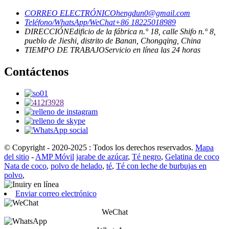
CORREO ELECTRÓNICO
hengdun0@gmail.com
Teléfono/WhatsApp/WeChat
+86 18225018989
DIRECCIÓN
Edificio de la fábrica n.° 18, calle Shifo n.° 8,
pueblo de Jieshi, distrito de Banan, Chongqing, China
TIEMPO DE TRABAJO
Servicio en línea las 24 horas
Contáctenos
© Copyright - 2020-2025 : Todos los derechos reservados.
Mapa
del sitio
-
AMP Móvil
jarabe de azúcar
,
Té negro
,
Gelatina de coco
Nata de coco
,
polvo de helado
,
té
,
Té con leche de burbujas en
polvo
,
Enviar correo electrónico
WeChat