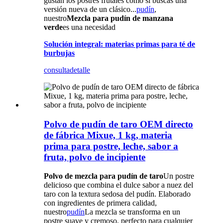
gustan los postres frutales como si buscas una
versión nueva de un clásico...
pudín
,
nuestro
Mezcla para pudín de manzana
verde
es una necesidad
Solución integral: materias primas para té de
burbujas
consulta
detalle
Polvo de pudín de taro OEM directo
de fábrica Mixue, 1 kg, materia
prima para postre, leche, sabor a
fruta, polvo de incipiente
Polvo de mezcla para pudín de taro
Un postre
delicioso que combina el dulce sabor a nuez del
taro con la textura sedosa del pudín. Elaborado
con ingredientes de primera calidad,
nuestro
pudín
La mezcla se transforma en un
postre suave y cremoso, perfecto para cualquier