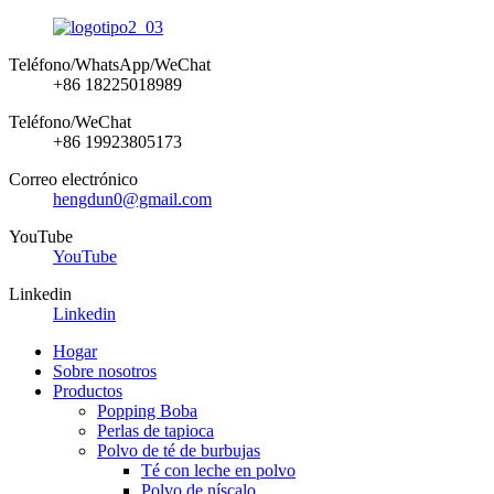
Teléfono/WhatsApp/WeChat
+86 18225018989
Teléfono/WeChat
+86 19923805173
Correo electrónico
hengdun0@gmail.com
YouTube
YouTube
Linkedin
Linkedin
Hogar
Sobre nosotros
Productos
Popping Boba
Perlas de tapioca
Polvo de té de burbujas
Té con leche en polvo
Polvo de níscalo