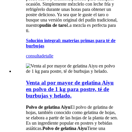
ocasión. Simplemente mézclelo con leche fría y
refrigérelo durante unas horas para obtener un
postre delicioso. Ya sea que le guste el taro o
busque una versión original del pudín tradicional,
nuestro
pudín de taro
La mezcla es perfecta para
ti.
Solución integral: materias primas para té de
burbujas
consulta
detalle
Venta al por mayor de gelatina Aiyu
en polvo de 1 kg para postre, té de
burbujas y helado.
Polvo de gelatina Aiyu
El polvo de gelatina de
hojas, también conocido como gelatina de hojas,
se elabora a partir de las hojas de la planta de sen.
Es un ingrediente popular en postres y bebidas
asiáticas.
Polvo de gelatina Aiyu
Tiene una