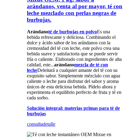
arándanos, venta al por mayor, té con
leche mezclado con perlas negras de
burbujas.
Arándano
té de burbujas en polvo
Es una
bebida refrescante y deliciosa. Combinando el
dulce y ácido sabor de los arándanos con la
cremosidad del té con leche, este polvo crea una
bebida suave y satisfactoria que se puede servir
fría o caliente. Elaborado con ingredientes de alta
calidad, este...
arándano
mezcla de té con
leche
Deleitará a cualquier amante del té con su
exquisito sabor. Simplemente mézclalo con agua
caliente o leche para disfrutar del sabor y aroma
únicos de esta deliciosa bebida. Pídelo ahora y
experimenta el equilibrio perfecto de fruta y té en
cada sorbo.
Solución integral: materias primas para té de
burbujas
consulta
detalle