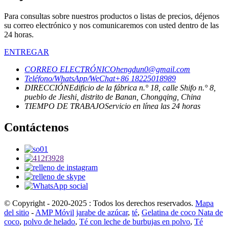
Para consultas sobre nuestros productos o listas de precios, déjenos
su correo electrónico y nos comunicaremos con usted dentro de las
24 horas.
ENTREGAR
CORREO ELECTRÓNICO
hengdun0@gmail.com
Teléfono/WhatsApp/WeChat
+86 18225018989
DIRECCIÓN
Edificio de la fábrica n.° 18, calle Shifo n.° 8,
pueblo de Jieshi, distrito de Banan, Chongqing, China
TIEMPO DE TRABAJO
Servicio en línea las 24 horas
Contáctenos
© Copyright - 2020-2025 : Todos los derechos reservados.
Mapa
del sitio
-
AMP Móvil
jarabe de azúcar
,
té
,
Gelatina de coco Nata de
coco
,
polvo de helado
,
Té con leche de burbujas en polvo
,
Té