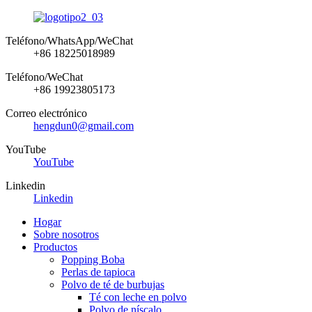
Teléfono/WhatsApp/WeChat
+86 18225018989
Teléfono/WeChat
+86 19923805173
Correo electrónico
hengdun0@gmail.com
YouTube
YouTube
Linkedin
Linkedin
Hogar
Sobre nosotros
Productos
Popping Boba
Perlas de tapioca
Polvo de té de burbujas
Té con leche en polvo
Polvo de níscalo