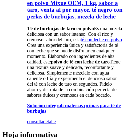
en polvo Mixue OEM, 1 kg, sabor a
taro, venta al por mayor, té negro con
perlas de burbujas, mezcla de leche
Té de burbujas de taro en polvo
Es una mezcla
deliciosa con un sabor intenso. Con el rico y
cremoso sabor del taro, esta
té con leche en polvo
Crea una experiencia única y satisfactoria de té
con leche que se puede disfrutar en cualquier
momento. Elaborado con ingredientes de alta
calidad, este
polvo de té con leche de taro
Tiene
una textura suave y delicada, reconfortante y
deliciosa. Simplemente mézclalo con agua
caliente o fría y experimenta el delicioso sabor
del té con leche de taro en segundos. Pídelo
ahora y disfruta de la combinación perfecta de
sabores dulces y cremosos en cada bocado.
Solución integral: materias primas para té de
burbujas
consulta
detalle
Hoja informativa