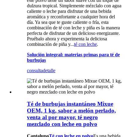
este polvo tiene un sabor suave con un toque de
dulzura tropical. Simplemente mézclalo con agua
caliente o leche para disfrutar de una bebida
aromática y reconfortante a cualquier hora del
día. Ya sea que te guste caliente o fría, esta
combinación de té con leche y piña es la manera
perfecta de disfrutar de un delicioso energizante.
Pruébalo ahora y experimenta la deliciosa
combinación de piña y...
té con leche
.
Solución integral: materias primas para té de
burbujas
consulta
detalle
Té de burbujas instantáneo Mixue
OEM, 1 kg, sabor a melón perlado,
venta al por mayor, té negro
mezclado con leche en polvo
Cantalupo
Té con leche en polvo
Es una bebida