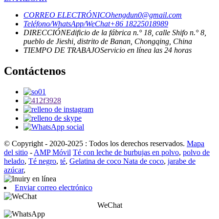
CORREO ELECTRÓNICO
hengdun0@gmail.com
Teléfono/WhatsApp/WeChat
+86 18225018989
DIRECCIÓN
Edificio de la fábrica n.° 18, calle Shifo n.° 8,
pueblo de Jieshi, distrito de Banan, Chongqing, China
TIEMPO DE TRABAJO
Servicio en línea las 24 horas
Contáctenos
© Copyright - 2020-2025 : Todos los derechos reservados.
Mapa
del sitio
-
AMP Móvil
Té con leche de burbujas en polvo
,
polvo de
helado
,
Té negro
,
té
,
Gelatina de coco Nata de coco
,
jarabe de
azúcar
,
Enviar correo electrónico
WeChat