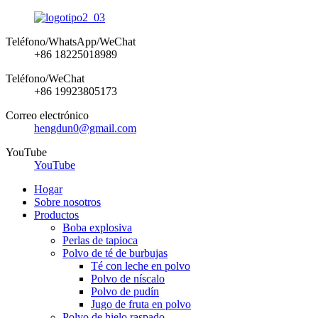
Teléfono/WhatsApp/WeChat
+86 18225018989
Teléfono/WeChat
+86 19923805173
Correo electrónico
hengdun0@gmail.com
YouTube
YouTube
Hogar
Sobre nosotros
Productos
Boba explosiva
Perlas de tapioca
Polvo de té de burbujas
Té con leche en polvo
Polvo de níscalo
Polvo de pudín
Jugo de fruta en polvo
Polvo de hielo raspado