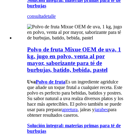
Solución integral: materias primas para té de
burbujas
consulta
detalle
Polvo de fruta Mixue OEM de uva, 1
kg, jugo en polvo, venta al por
mayor, saborizante para té de
burbujas, batido, bebida, pastel
Uva
Polvo de fruta
Es un ingrediente agridulce
que añade un toque frutal a cualquier receta. Este
polvo es perfecto para bebidas, batidos y postres.
Su sabor natural a uva realza diversos platos y los
hace más apetecibles. El polvo también se puede
usar para preparar
apretura
, jaleas y
jarabes
para
obtener resultados caseros.
Solución integral: materias primas para té de
burbujas