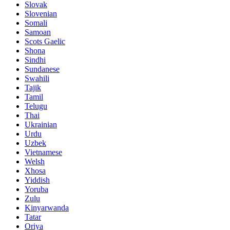
Slovak
Slovenian
Somali
Samoan
Scots Gaelic
Shona
Sindhi
Sundanese
Swahili
Tajik
Tamil
Telugu
Thai
Ukrainian
Urdu
Uzbek
Vietnamese
Welsh
Xhosa
Yiddish
Yoruba
Zulu
Kinyarwanda
Tatar
Oriya