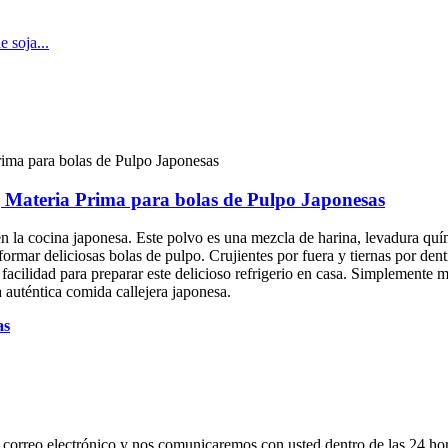
 Materia Prima para bolas de Pulpo Japonesas
 en la cocina japonesa. Este polvo es una mezcla de harina, levadura q
ormar deliciosas bolas de pulpo. Crujientes por fuera y tiernas por dent
acilidad para preparar este delicioso refrigerio en casa. Simplemente m
a auténtica comida callejera japonesa.
as
su correo electrónico y nos comunicaremos con usted dentro de las 24 ho