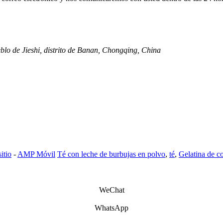
pueblo de Jieshi, distrito de Banan, Chongqing, China
itio
-
AMP Móvil
Té con leche de burbujas en polvo
,
té
,
Gelatina de c
WeChat
WhatsApp