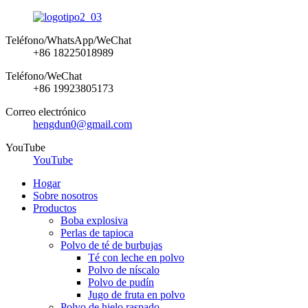
Teléfono/WhatsApp/WeChat
+86 18225018989
Teléfono/WeChat
+86 19923805173
Correo electrónico
hengdun0@gmail.com
YouTube
YouTube
Hogar
Sobre nosotros
Productos
Boba explosiva
Perlas de tapioca
Polvo de té de burbujas
Té con leche en polvo
Polvo de níscalo
Polvo de pudín
Jugo de fruta en polvo
Polvo de hielo raspado