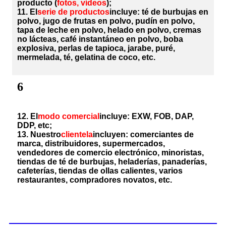
producto (
fotos, vídeos
);
11. El
serie de productos
incluye: té de burbujas en
polvo, jugo de frutas en polvo, pudín en polvo,
tapa de leche en polvo, helado en polvo, cremas
no lácteas, café instantáneo en polvo, boba
explosiva, perlas de tapioca, jarabe, puré,
mermelada, té, gelatina de coco, etc.
6
12. El
modo comercial
incluye: EXW, FOB, DAP,
DDP, etc;
13. Nuestro
clientela
incluyen: comerciantes de
marca, distribuidores, supermercados,
vendedores de comercio electrónico, minoristas,
tiendas de té de burbujas, heladerías, panaderías,
cafeterías, tiendas de ollas calientes, varios
restaurantes, compradores novatos, etc.