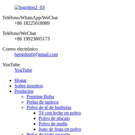
Teléfono/WhatsApp/WeChat
+86 18225018989
Teléfono/WeChat
+86 19923805173
Correo electrónico
hengdun0@gmail.com
YouTube
YouTube
Hogar
Sobre nosotros
Productos
Popping Boba
Perlas de tapioca
Polvo de té de burbujas
Té con leche en polvo
Polvo de níscalo
Polvo de pudín
Jugo de fruta en polvo
Polvo de hielo raspado