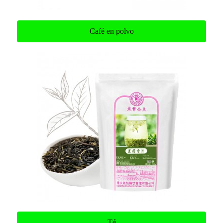
Café en polvo
Té