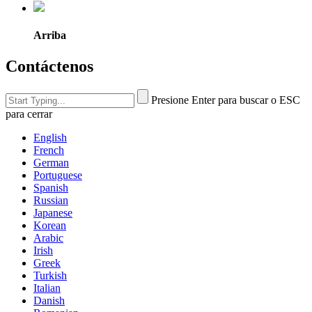
Arriba
Contáctenos
Presione Enter para buscar o ESC
para cerrar
English
French
German
Portuguese
Spanish
Russian
Japanese
Korean
Arabic
Irish
Greek
Turkish
Italian
Danish