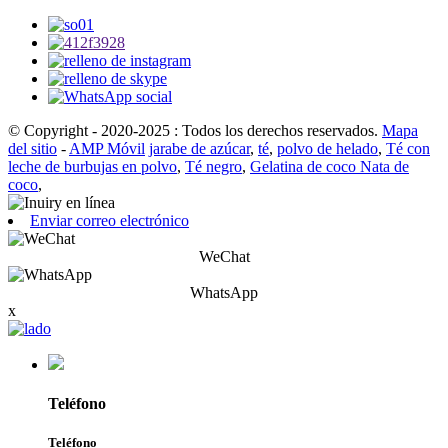
© Copyright - 2020-2025 : Todos los derechos reservados.
Mapa
del sitio
-
AMP Móvil
jarabe de azúcar
,
té
,
polvo de helado
,
Té con
leche de burbujas en polvo
,
Té negro
,
Gelatina de coco Nata de
coco
,
Enviar correo electrónico
WeChat
WhatsApp
x
Teléfono
Teléfono