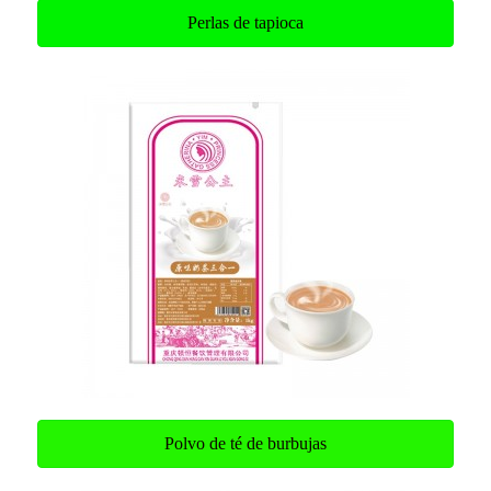
Perlas de tapioca
Polvo de té de burbujas