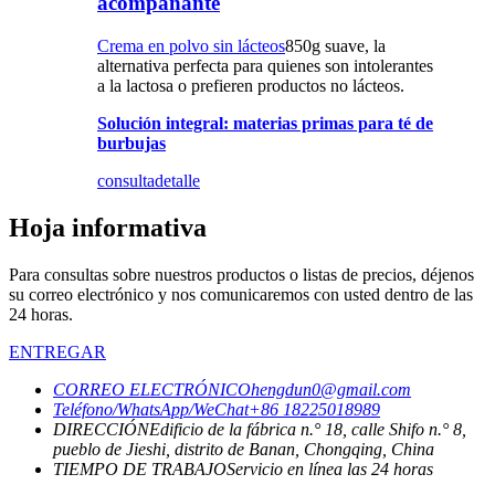
acompañante
Crema en polvo sin lácteos
850g suave, la
alternativa perfecta para quienes son intolerantes
a la lactosa o prefieren productos no lácteos.
Solución integral: materias primas para té de
burbujas
consulta
detalle
Hoja informativa
Para consultas sobre nuestros productos o listas de precios, déjenos
su correo electrónico y nos comunicaremos con usted dentro de las
24 horas.
ENTREGAR
CORREO ELECTRÓNICO
hengdun0@gmail.com
Teléfono/WhatsApp/WeChat
+86 18225018989
DIRECCIÓN
Edificio de la fábrica n.° 18, calle Shifo n.° 8,
pueblo de Jieshi, distrito de Banan, Chongqing, China
TIEMPO DE TRABAJO
Servicio en línea las 24 horas