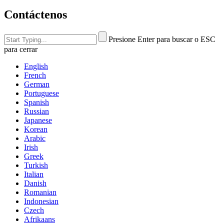
Contáctenos
Presione Enter para buscar o ESC
para cerrar
English
French
German
Portuguese
Spanish
Russian
Japanese
Korean
Arabic
Irish
Greek
Turkish
Italian
Danish
Romanian
Indonesian
Czech
Afrikaans