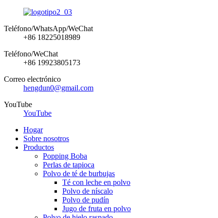
Teléfono/WhatsApp/WeChat
+86 18225018989
Teléfono/WeChat
+86 19923805173
Correo electrónico
hengdun0@gmail.com
YouTube
YouTube
Hogar
Sobre nosotros
Productos
Popping Boba
Perlas de tapioca
Polvo de té de burbujas
Té con leche en polvo
Polvo de níscalo
Polvo de pudín
Jugo de fruta en polvo
Polvo de hielo raspado