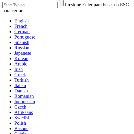
Presione Enter para buscar o ESC
para cerrar
English
French
German
Portuguese
Spanish
Russian
Japanese
Korean
Arabic
Irish
Greek
Turkish
Italian
Danish
Romanian
Indonesian
Czech
Afrikaans
Swedish
Polish
Basque
Catalan