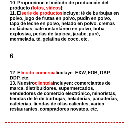
10. Proporcione el método de producción del
producto (
fotos, vídeos
);
11. El
serie de productos
incluye: té de burbujas en
polvo, jugo de frutas en polvo, pudín en polvo,
tapa de leche en polvo, helado en polvo, cremas
no lácteas, café instantáneo en polvo, boba
explosiva, perlas de tapioca, jarabe, puré,
mermelada, té, gelatina de coco, etc.
6
12. El
modo comercial
incluye: EXW, FOB, DAP,
DDP, etc;
13. Nuestro
clientela
incluyen: comerciantes de
marca, distribuidores, supermercados,
vendedores de comercio electrónico, minoristas,
tiendas de té de burbujas, heladerías, panaderías,
cafeterías, tiendas de ollas calientes, varios
restaurantes, compradores novatos, etc.