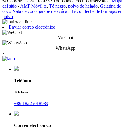
© Copyright - 2020-2025 : Todos los derechos reservados.
Mapa
del sitio
-
AMP Móvil
té
,
Té negro
,
polvo de helado
,
Gelatina de
coco Nata de coco
,
jarabe de azúcar
,
Té con leche de burbujas en
polvo
,
Enviar correo electrónico
WeChat
WhatsApp
x
Teléfono
Teléfono
+86 18225018989
Correo electrónico