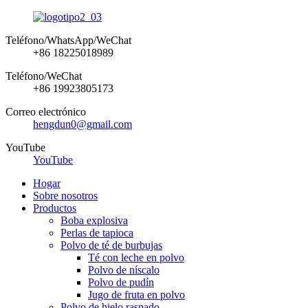
Teléfono/WhatsApp/WeChat
+86 18225018989
Teléfono/WeChat
+86 19923805173
Correo electrónico
hengdun0@gmail.com
YouTube
YouTube
Hogar
Sobre nosotros
Productos
Boba explosiva
Perlas de tapioca
Polvo de té de burbujas
Té con leche en polvo
Polvo de níscalo
Polvo de pudín
Jugo de fruta en polvo
Polvo de hielo raspado