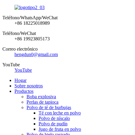
Teléfono/WhatsApp/WeChat
+86 18225018989
Teléfono/WeChat
+86 19923805173
Correo electrónico
hengdun0@gmail.com
YouTube
YouTube
Hogar
Sobre nosotros
Productos
Boba explosiva
Perlas de tapioca
Polvo de té de burbujas
Té con leche en polvo
Polvo de níscalo
Polvo de pudín
Jugo de fruta en polvo
Polvo de hielo raspado