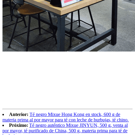
Anterior:
Té negro Mixue Hong Kong en stock, 600 g de
materia prima al por mayor para té con leche de burbujas, té chino.
Próximo:
Té negro auténtico Mixue JINYUN, 500 g, venta al
por mayor, té purificado de China, 500 g, materia prima para té de