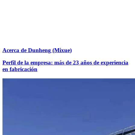
Acerca de Dunheng (Mixue)
Perfil de la empresa: más de 23 años de experiencia
en fabricación