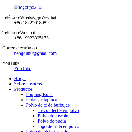
Teléfono/WhatsApp/WeChat
+86 18225018989
Teléfono/WeChat
+86 19923805173
Correo electrónico
hengdun0@gmail.com
YouTube
YouTube
Hogar
Sobre nosotros
Productos
Popping Boba
Perlas de tapioca
Polvo de té de burbujas
Té con leche en polvo
Polvo de níscalo
Polvo de pudín
Jugo de fruta en polvo
Polvo de hielo raspado