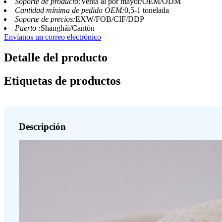
Soporte de producto:
Venta al por mayor/OEM/ODM
Cantidad mínima de pedido OEM:
0,5-1 tonelada
Soporte de precios:
EXW/FOB/CIF/DDP
Puerto :
Shanghái/Cantón
Envíanos un correo electrónico
Detalle del producto
Etiquetas de productos
Descripción