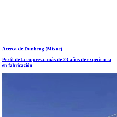
Acerca de Dunheng (Mixue)
Perfil de la empresa: más de 23 años de experiencia
en fabricación