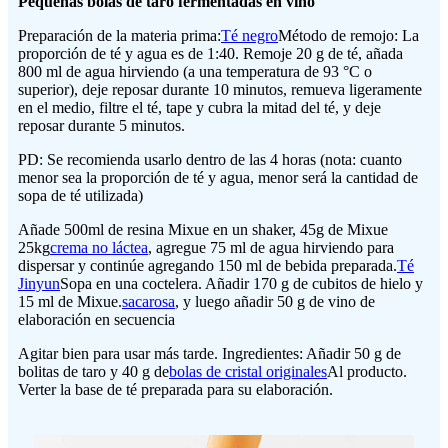
Pequeñas bolas de taro fermentadas en vino
Preparación de la materia prima:
Té negro
Método de remojo: La
proporción de té y agua es de 1:40. Remoje 20 g de té, añada
800 ml de agua hirviendo (a una temperatura de 93 °C o
superior), deje reposar durante 10 minutos, remueva ligeramente
en el medio, filtre el té, tape y cubra la mitad del té, y deje
reposar durante 5 minutos.
PD: Se recomienda usarlo dentro de las 4 horas (nota: cuanto
menor sea la proporción de té y agua, menor será la cantidad de
sopa de té utilizada)
Añade 500ml de resina Mixue en un shaker, 45g de Mixue
25kg
crema no láctea
, agregue 75 ml de agua hirviendo para
dispersar y continúe agregando 150 ml de bebida preparada.
Té
Jinyun
Sopa en una coctelera. Añadir 170 g de cubitos de hielo y
15 ml de Mixue.
sacarosa
, y luego añadir 50 g de vino de
elaboración en secuencia
Agitar bien para usar más tarde. Ingredientes: Añadir 50 g de
bolitas de taro y 40 g de
bolas de cristal originales
Al producto.
Verter la base de té preparada para su elaboración.