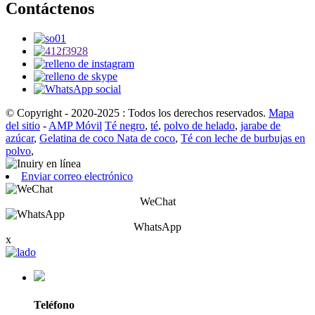
Contáctenos
© Copyright - 2020-2025 : Todos los derechos reservados.
Mapa
del sitio
-
AMP Móvil
Té negro
,
té
,
polvo de helado
,
jarabe de
azúcar
,
Gelatina de coco Nata de coco
,
Té con leche de burbujas en
polvo
,
Enviar correo electrónico
WeChat
WhatsApp
x
Teléfono