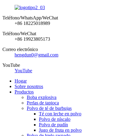
Teléfono/WhatsApp/WeChat
+86 18225018989
Teléfono/WeChat
+86 19923805173
Correo electrónico
hengdun0@gmail.com
YouTube
YouTube
Hogar
Sobre nosotros
Productos
Boba explosiva
Perlas de tapioca
Polvo de té de burbujas
Té con leche en polvo
Polvo de níscalo
Polvo de pudín
Jugo de fruta en polvo
Polvo de hielo raspado