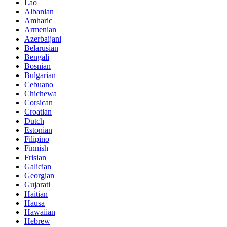
Lao
Albanian
Amharic
Armenian
Azerbaijani
Belarusian
Bengali
Bosnian
Bulgarian
Cebuano
Chichewa
Corsican
Croatian
Dutch
Estonian
Filipino
Finnish
Frisian
Galician
Georgian
Gujarati
Haitian
Hausa
Hawaiian
Hebrew