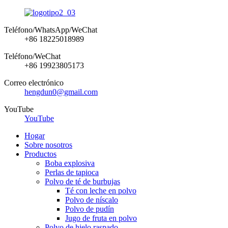
Teléfono/WhatsApp/WeChat
+86 18225018989
Teléfono/WeChat
+86 19923805173
Correo electrónico
hengdun0@gmail.com
YouTube
YouTube
Hogar
Sobre nosotros
Productos
Boba explosiva
Perlas de tapioca
Polvo de té de burbujas
Té con leche en polvo
Polvo de níscalo
Polvo de pudín
Jugo de fruta en polvo
Polvo de hielo raspado