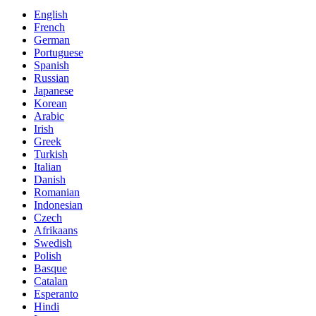
English
French
German
Portuguese
Spanish
Russian
Japanese
Korean
Arabic
Irish
Greek
Turkish
Italian
Danish
Romanian
Indonesian
Czech
Afrikaans
Swedish
Polish
Basque
Catalan
Esperanto
Hindi